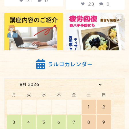
21
0
23
0
【注目！ラルゴ神楽坂の講座紹介
疲労回復に効果的なスーパーフー
です】
ド、「アサイーボウル」を作りま
した！
:
...
：
...
24
0
31
0
ラルゴカレンダー
24
0
31
0
【観葉植物を育てています】～園
就労移行支援事業所 ラルゴ神楽
芸療法のチカラで、心身を健やか
坂 東京都新宿区 「ラルゴ神楽
月
火
水
木
金
土
日
に～
坂ツアー動画」です。
49
0
:
...
1
2
36
0
3
4
5
6
7
8
9