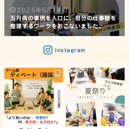
2025年5月14日
五月病の事例を入口に、自分の仕事観を
整理するワークをおこないました。
Instagram
【職場で役立つメリット満載の
23
0
「ディベート」をおこないまし
た！】
:
...
21
0