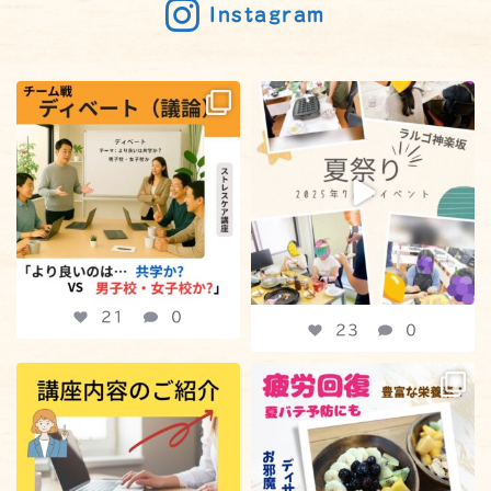
Instagram
【職場で役立つメリット満載の
23
0
「ディベート」をおこないまし
た！】
:
...
21
0
21
0
23
0
【注目！ラルゴ神楽坂の講座紹介
疲労回復に効果的なスーパーフー
です】
ド、「アサイーボウル」を作りま
した！
:
...
：
...
24
0
31
0