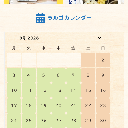
ラルゴカレンダー
24
0
31
0
【観葉植物を育てています】～園
就労移行支援事業所 ラルゴ神楽
芸療法のチカラで、心身を健やか
坂 東京都新宿区 「ラルゴ神楽
月
火
水
木
金
土
日
に～
坂ツアー動画」です。
49
0
:
...
1
2
36
0
3
4
5
6
7
8
9
10
11
12
13
14
15
16
36
0
49
0
17
18
19
20
21
22
23
読む込む
24
25
26
27
28
29
30